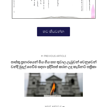
තව කියවන්න
PREVIOUS ARTICLE
පාස්කු ප්‍රහාරයෙන් මිය ගිය සහ තුවාල ලැබූවන් වෙනුවෙන්
වන්දි මුදල් ගෙවීම සඳහා ඉදිරිපත් කරන ලද කැබිනට් පත්‍රිකා
NEXT ARTICLE