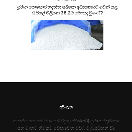
යූරියා පොහොර හදන්න ශඛ්‍යතා අධ්‍යයනයට වෙන් කළ
රුපියල් මිලියන 38.2ට මොකද වුණේ?
අපි ගැන
සමාජය සහ සාමයික කේන්ද්‍රය (සීඑස්ආර්) ප්‍රජාතන්ත්‍රවාදය
සහ මානව හිමිකම් වෙනුවෙන් විවිධ වැඩසටහන් සිදු