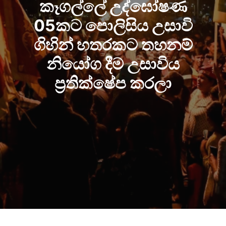
කෑගල්ලේ උද්ඝෝෂණ
05කට පොලිසිය උසාවි
ගිහින් හතරකට තහනම්
නියෝග දීම උසාවිය
ප්‍රතික්ෂේප කරලා