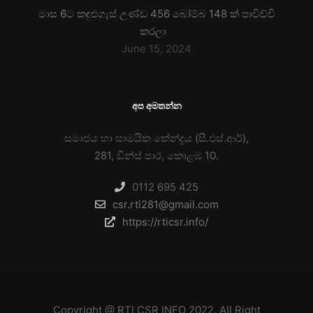
මාස 6ට කඳුළුගැස් උණ්ඩ 456 බෝම්බ 148 ක් පාවිච්චි
කරලා
June 15, 2024
අප අමතන්න
සමාජය හා සාමයික කේන්ද්‍රය (සී.එස්.ආර්),
281, ඩීන්ස් පාර, කොළඹ 10.
0112 695 425
csr.rti281@gmail.com
https://rticsr.info/
Copyright @
RTI CSR INFO
2022. All Right