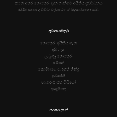
කරන අතර තොරතුරු දැන ගැනීමේ අයිතිය ප්‍රවර්ධනය
කිරීම සඳහා ද විවිධ වැඩසටහන් සිදුකරගෙන යයි.
ප්‍රධාන මෙනුව
තොරතුරු අයිතිය ගැන
අපි ගැන
ලැබුණු තොරතුරු
සම්පත්
කොමිසමේ වැදගත් තීන්දු
ප්‍රවෘත්ති
ඡායාරූප සහ වීඩියෝ
අයදුම්පත්‍ර
නවතම පුවත්