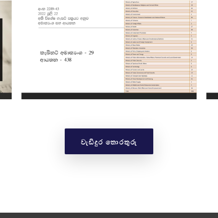
වැඩිදුර තොරතුරු