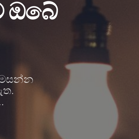
ම ඔබේ
ිමසන්න
ැත.
.