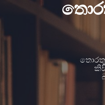
තොරත
තොරතු
කි