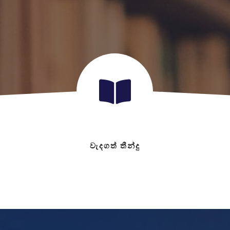
වැදගත් තීන්දු