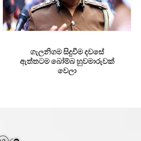
ගැලනිගම සිදුවීම දවසේ
ඇත්තටම බෝම්බ හුවමාරුවක්
වෙලා