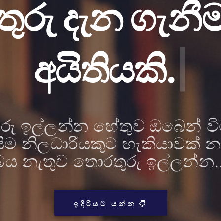
ුරු දැන ගැනී
අයිතියකි.
|
රු ඉල්ලන්න හේතුව ඔබෙන් ව
සිම නිලධාරියකුට හැකියාවක් න
බය නැතුව තොරතුරු ඉල්ලන්න..
ඉදිරියට යන්න