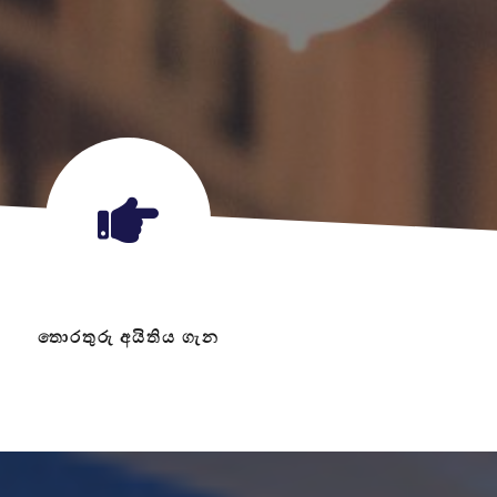
තොරතුරු අයිතිය ගැන