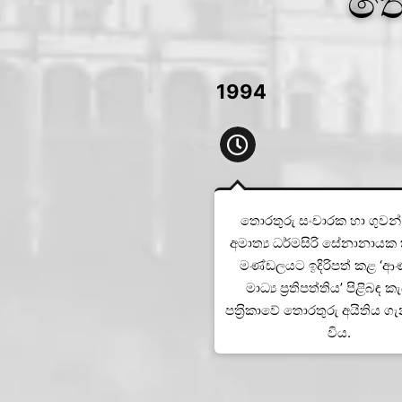
තො
1994
තොරතුරු සංචාරක හා ගුවන
අමාත්‍ය ධර්මසිරි සේනානායක
මණ්ඩලයට ඉදිරිපත් කළ ‘ආ
මාධ්‍ය ප‍්‍රතිපත්තිය’ පිළිබඳ ක
පත‍්‍රිකාවේ තොරතුරු අයිතිය 
විය.