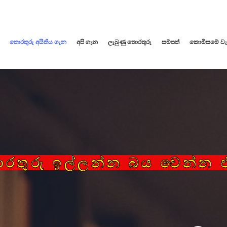
තොරතුරු අයිතිය ගැන
අපි ගැන
ලැබුණු තොරතුරු
සම්පත්
කොමිසමේ වැදග
රතුරු ඉල්ලන්න බය වෙන්න 