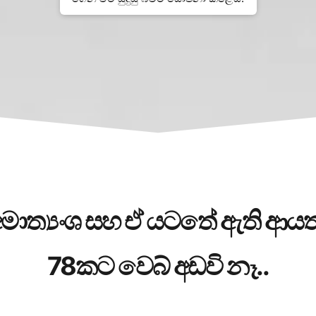
මාත්‍යංශ සහ ඒ යටතේ ඇති ආය
78කට වෙබ් අඩවි නෑ..