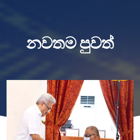
නවතම පුවත්