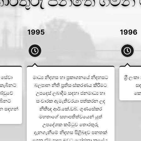
රතුරු පනතේ ගමන්
1995
1996
් සේවා
මාධ්‍ය නිදහස හා ප‍්‍රකාශනයේ නිදහසට
ශ‍්‍රී ල
 කැබිනට්
බලපාන නීති ප‍්‍රතිසංස්කරණය කිරීමට
සඳ
ණ්ඩුවේ
උපදෙස් ලබාදීම සඳහා ජනමාධ්‍ය හා
කෙ
ැබිනට්
සංචාරක ඇමැතිවරයා පත්කරන ලද
ගැන සඳහන්
නීතීඥ ආර්.කේ.ඩබ්. ගුණසේකර
මහතාගේ සභාපතිත්වයෙන් යුත්
උපදේශක කමිටුව තොරතුරු
දැනගැනීමේ නිදහස පිළිබඳව පනතක්
ගෙන ඒම සුදුසු බවට යෝජනා කළේය.