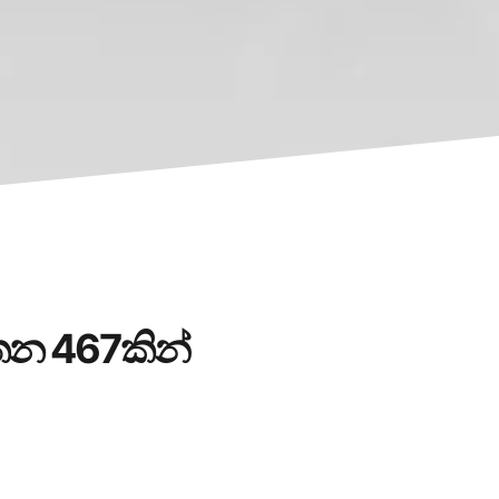
තන 467කින්