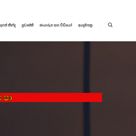
ත් තීන්දු
ප්‍රවෘත්ති
ඡායාරූප සහ වීඩියෝ
අයදුම්පත්‍ර
එපා