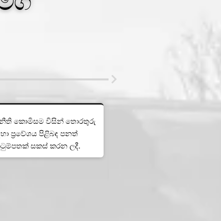
 මග
2002 - 2003
ංකා නීති කොමිසම විසින් තොරතුරු
වසර වලදී වසරේ දී කතෘ සංසදය, 
හා ප‍්‍රවේශය පිළිබඳ පනත්
මාධ්‍ය ව්‍යාපාරය හා විකල්ප ප‍්‍රත
ටුම්පතක් සකස් කරන ලදී.
කේන්ද්‍රය එක්ව තොරතුරු ලබා 
නිදහස පිළිබඳව පනත් කෙටුම් 
ඉදිරිපත් පකළේය.