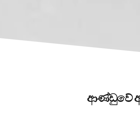
ආණ්ඩුවේ අ