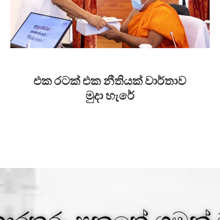
එක රටක් එක නීතියක් වාර්තාව
මුදා හැරේ