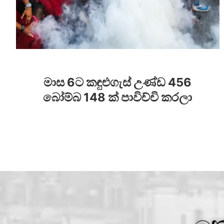
මාස 6ට කඳුළුගැස් උණ්ඩ 456
බෝම්බ 148 ක් පාවිච්චි කරලා