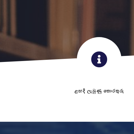
ළඟදි ලැබුණු තොරතුරු