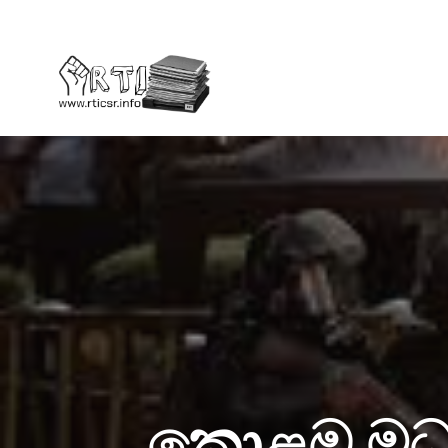
කොළඹ මධ්