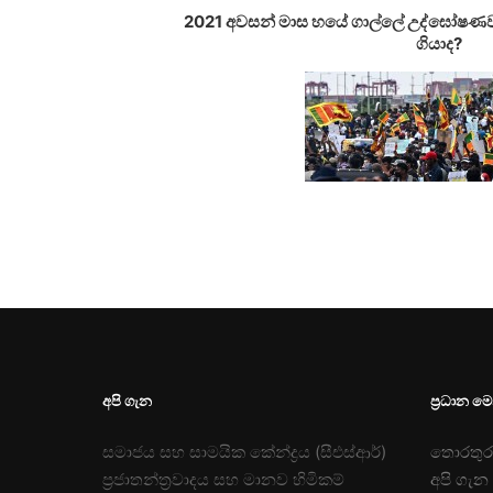
2021 අවසන් මාස හයේ ගාල්ලේ උද්ඝෝෂණව
ගියාද?
අපි ගැන
ප්‍රධාන ම
සමාජය සහ සාමයික කේන්ද්‍රය (සීඑස්ආර්)
තොරතුරු
ප්‍රජාතන්ත්‍රවාදය සහ මානව හිමිකම්
අපි ගැන