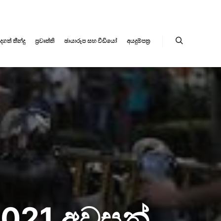
ත් තීන්දු
ප්‍රවෘත්ති
ඡායාරූප සහ වීඩියෝ
අයදුම්පත්‍ර
021 අවසන්