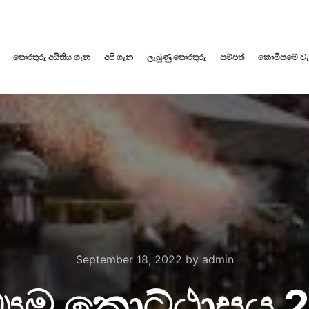
තොරතුරු අයිතිය ගැන
අපි ගැන
ලැබුණු තොරතුරු
සම්පත්
කොමිසමේ වැදග
September 18, 2022
by
admin
‍යම කොට්ඨාසය 2