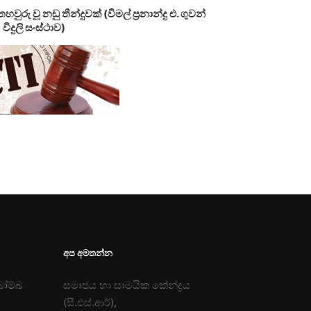
රු වූ නඩු තීන්දුවක් (විමල් ප්‍රනාන්දු එ. ගුවන්
විදුලි සංස්ථාව)
අප අමතන්න
බෝම්බ
සමාජය හා සාමයික කේන්ද්‍රය
(සී.එස්.ආර්),