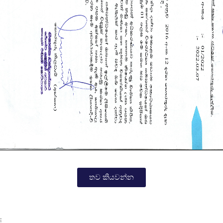
තව කියවන්න
E