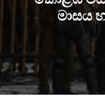
මාසය හ