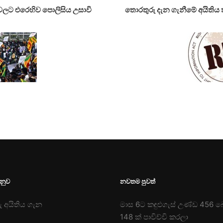
ලට එරෙහිව පොලිසිය උසාවි
තොරතුරු දැන ගැනීමේ අයිතිය තහවු
ෙනුව
නවතම පුවත්
 අයිතිය ගැන
මාස 6ට කඳුළුගැස් උණ්ඩ 456 
148 ක් පාවිච්චි කරලා