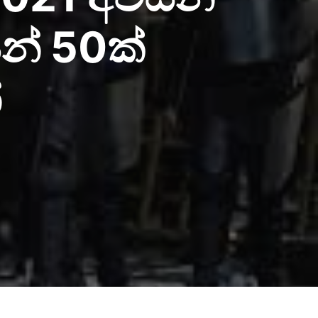
න් 50ක්
්