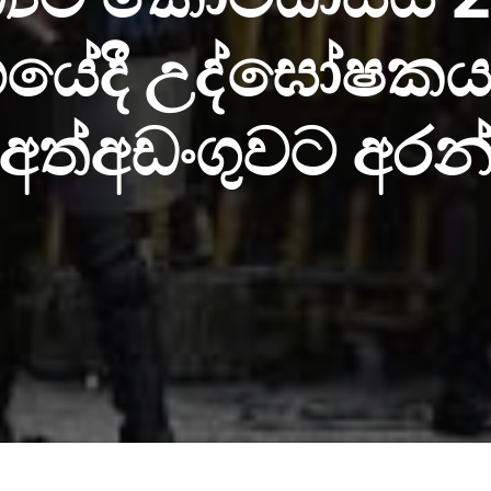
යේදී උද්ඝෝෂකය
අත්අඩංගුවට අරන