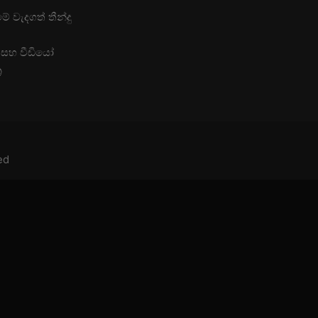
 වැදගත් තීන්දු
 සහ වීඩියෝ
ර
ed