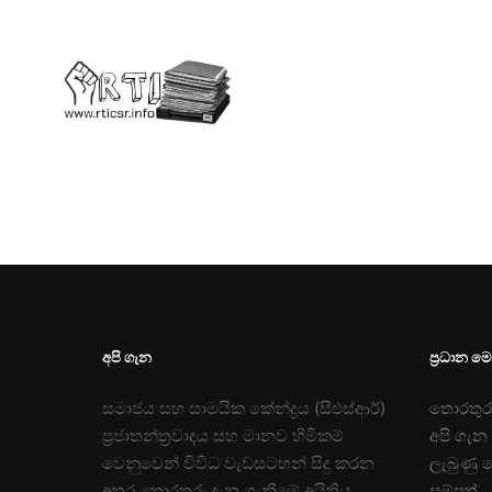
අපි ගැන
ප්‍රධාන ම
සමාජය සහ සාමයික කේන්ද්‍රය (සීඑස්ආර්)
තොරතුරු
ප්‍රජාතන්ත්‍රවාදය සහ මානව හිමිකම්
අපි ගැන
වෙනුවෙන් විවිධ වැඩසටහන් සිදු කරන
ලැබුණු 
අතර තොරතුරු දැන ගැනීමේ අයිතිය
සම්පත්