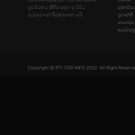
ප්‍රවර්ධනය කිරීම සඳහා ද විවිධ
කොමිසමේ
වැඩසටහන් සිදුකරගෙන යයි.
ප්‍රවෘත්ති
ඡායාරූප
අයදුම්පත්‍
Copyright @
RTI CSR INFO
2022. All Right Reserv