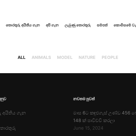
තොරතුරු අයිතිය ගැන
අපි ගැන
ලැබුණු තොරතුරු
සම්පත්
කොමිසමේ වැදග
ALL
ANIMALS
MODEL
NATURE
PEOPLE
ෙනුව
නවතම පුවත්
 අයිතිය ගැන
මාස 6ට කඳුළුගැස් උණ්ඩ 456 
148 ක් පාවිච්චි කරලා
තොරතුරු
June 15, 2024