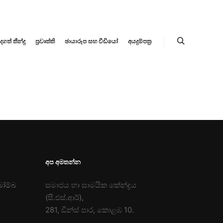
ත් තීන්දු
ප්‍රවෘත්ති
ඡායාරූප සහ වීඩියෝ
අයදුම්පත්‍ර
Search
අප අමතන්න
බෝම්බ
සමාජය හා සාමයික කේන්ද්‍රය
(සී.එස්.ආර්),
281, ඩීන්ස් පාර, කොළඹ 10.