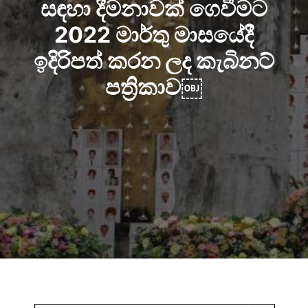
සඳහා දීමනාවක් ගෙවීමට
2022 මාර්තු මාසයේදී
ඉදිරිපත් කරන ලද කැබිනට්
පත්‍රිකාව￼