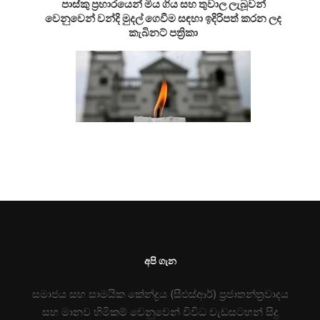
පාස්කු ප්‍රහාරයෙන් මිය ගිය සහ තුවාල ලැබූවන්
වෙනුවෙන් වන්දි මුදල් ගෙවීම සඳහා ඉදිරිපත් කරන ලද
කැබිනට් පත්‍රිකා
අපි ගැන
සමාජය සහ සාමයික කේන්ද්‍රය (සීඑස්ආර්) ප්‍රජාතන්ත්‍රවාදය
සහ මානව හිමිකම් වෙනුවෙන් විවිධ වැඩසටහන් සිදු