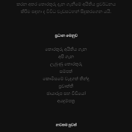
කරන අතර තොරතුරු දැන ගැනීමේ අයිතිය ප්‍රවර්ධනය
කිරීම සඳහා ද විවිධ වැඩසටහන් සිදුකරගෙන යයි.
ප්‍රධාන මෙනුව
තොරතුරු අයිතිය ගැන
අපි ගැන
ලැබුණු තොරතුරු
සම්පත්
කොමිසමේ වැදගත් තීන්දු
ප්‍රවෘත්ති
ඡායාරූප සහ වීඩියෝ
අයදුම්පත්‍ර
නවතම පුවත්