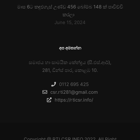
මාස 6ට කඳුළුගැස් උණ්ඩ 456 බෝම්බ 148 ක් පාවිච්චි
කරලා
June 15, 2024
අප අමතන්න
සමාජය හා සාමයික කේන්ද්‍රය (සී.එස්.ආර්),
281, ඩීන්ස් පාර, කොළඹ 10.
0112 695 425
csr.rti281@gmail.com
https://rticsr.info/
Copyright @
RTI CSR INFO
2022. All Right