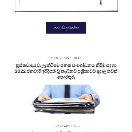
තව කියවන්න
PREVIOUS ARTICLE
ත්‍රස්තවාදය වැලැක්වීමේ පනත සංශෝධනය කිරීම සඳහා
2022 ජනවාරි ඉරිදිපත් වූ කැබිනට් පත්‍රිකාවට අදාල තවත්
තොරතුරු
NEXT ARTICLE