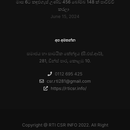
මාස 6ට කඳුළුගැස් උණ්ඩ 456 බෝම්බ 148 ක් පාවිච්චි
කරලා
June 15, 2024
අප අමතන්න
සමාජය හා සාමයික කේන්ද්‍රය (සී.එස්.ආර්),
281, ඩීන්ස් පාර, කොළඹ 10.
0112 695 425
csr.rti281@gmail.com
https://rticsr.info/
Copyright @
RTI CSR INFO
2022. All Right