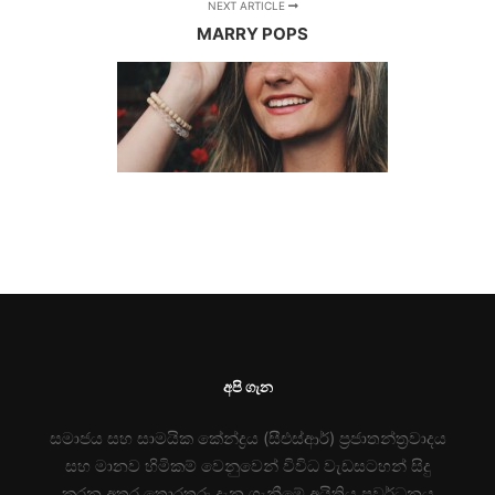
NEXT ARTICLE
MARRY POPS
අපි ගැන
සමාජය සහ සාමයික කේන්ද්‍රය (සීඑස්ආර්) ප්‍රජාතන්ත්‍රවාදය
සහ මානව හිමිකම් වෙනුවෙන් විවිධ වැඩසටහන් සිදු
කරන අතර තොරතුරු දැන ගැනීමේ අයිතිය ප්‍රවර්ධනය