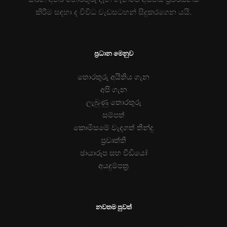
කිරීම සඳහා ද විවිධ වැඩසටහන් සිදුකරගෙන යයි.
ප්‍රධාන මෙනුව
තොරතුරු අයිතිය ගැන
අපි ගැන
ලැබුණු තොරතුරු
සම්පත්
කොමිසමේ වැදගත් තීන්දු
ප්‍රවෘත්ති
ඡායාරූප සහ වීඩියෝ
අයදුම්පත්‍ර
නවතම පුවත්